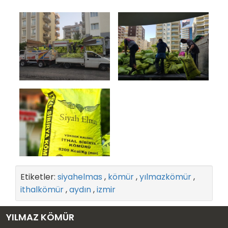
Etiketler:
siyahelmas
,
kömür
,
yılmazkömür
,
ithalkömür
,
aydın
,
izmir
YILMAZ KÖMÜR